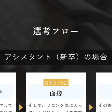
選考フロー
アシスタント（新卒）
の場合
STEP02
学
面接
学して
そして、サロンを気に入っ
その