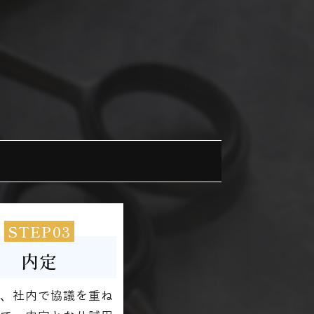
STEP03
内定
後、社内で協議を重ね