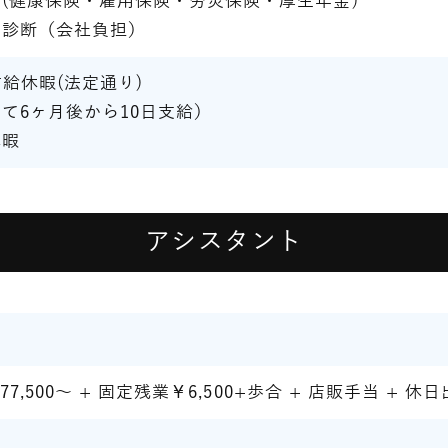
(健康保険・雇用保険・労災保険・厚生年金)
康診断（会社負担）
有給休暇(法定通り)
て6ヶ月後から10日支給）
休暇
アシスタント
77,500～ + 固定残業￥6,500+歩合 + 店販手当 + 休
。